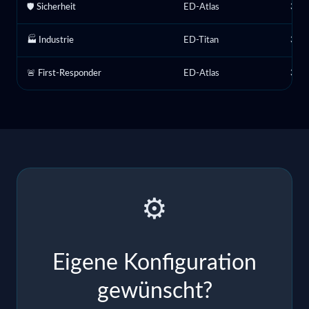
🛡️ Sicherheit
ED-Atlas
3
🏭 Industrie
ED-Titan
3
🚨 First-Responder
ED-Atlas
3
⚙️
Eigene Konfiguration
gewünscht?