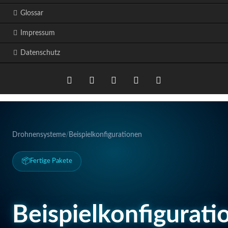
Glossar
Impressum
Datenschutz
Twitter
LinkedIn
Instagram
Facebook
RSS-
Feed
Drohnensysteme
/
Beispielkonfigurationen
📦
Fertige Pakete
Beispielkonfigurati